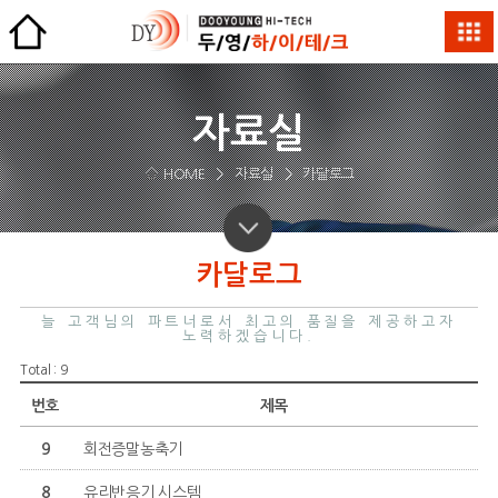
자료실
HOME
>
자료실
>
카달로그
카달로그
늘 고객님의 파트너로서 최고의 품질을 제공하고자
노력하겠습니다.
Total : 9
번호
제목
9
회전증말농축기
8
유리반응기 시스템